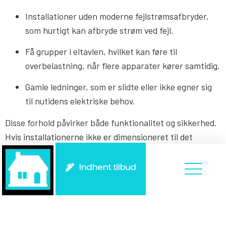
Installationer uden moderne fejlstrømsafbryder,
som hurtigt kan afbryde strøm ved fejl.
Få grupper i eltavlen, hvilket kan føre til
overbelastning, når flere apparater kører samtidig.
Gamle ledninger, som er slidte eller ikke egner sig
til nutidens elektriske behov.
Disse forhold påvirker både funktionalitet og sikkerhed.
Hvis installationerne ikke er dimensioneret til det
moderne elforbrug, kan det føre til gentagne fejl eller
potentielle farer. En autoriseret elektriker kan vurdere,
Indhent tilbud
om installationerne bør opgraderes, og hvad der er den
bedste løsning for netop din bolig.