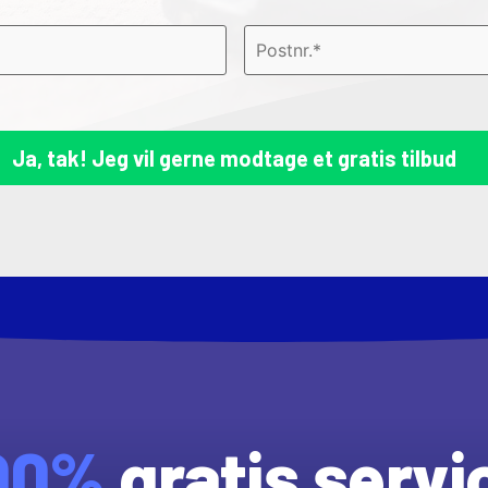
00%
gratis servi