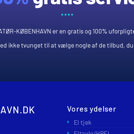
TØR-KØBENHAVN er en gratis og 100% uforpligte
d ikke tvunget til at vælge nogle af de tilbud, d
AVN.DK
Vores ydelser
El tjek
Eltavle/HPFI