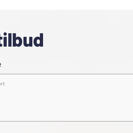
tilbud
e