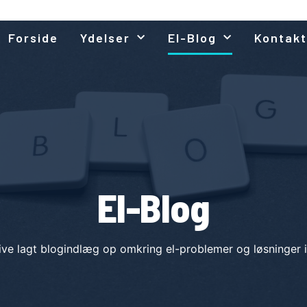
Forside
Ydelser
El-Blog
Kontakt
TØR-KØBENHAVN.DK
El-Blog
live lagt blogindlæg op omkring el-problemer og løsninger 