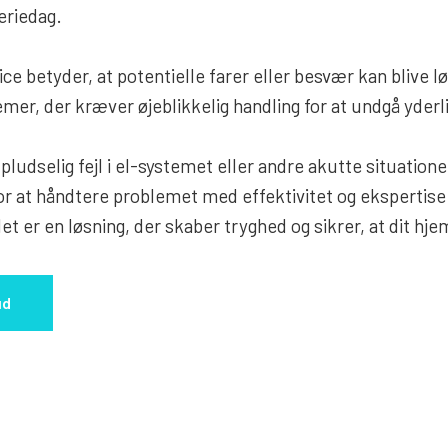
eriedag.
ce betyder, at potentielle farer eller besvær kan blive
emer, der kræver øjeblikkelig handling for at undgå yderl
udselig fejl i el-systemet eller andre akutte situatione
or at håndtere problemet med effektivitet og ekspertise
t er en løsning, der skaber tryghed og sikrer, at dit hj
ud