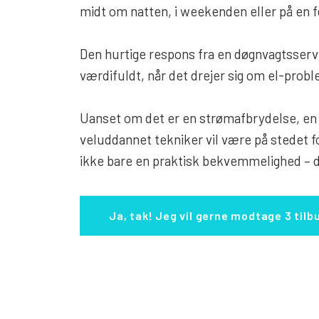
midt om natten, i weekenden eller på en f
Den hurtige respons fra en døgnvagtsservi
værdifuldt, når det drejer sig om el-probl
Uanset om det er en strømafbrydelse, en pl
veluddannet tekniker vil være på stedet f
ikke bare en praktisk bekvemmelighed – de
Ja, tak! Jeg vil gerne modtage 3 tilb