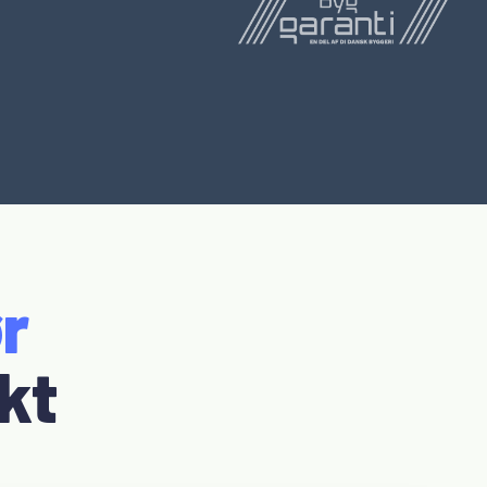
r
ekt