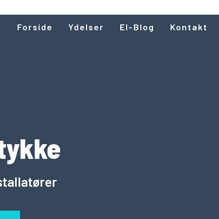
Forside
Ydelser
El-Blog
Kontakt
TØR-KØBENHAVN.DK
stykke
stallatører