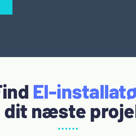
Find
El-installatø
l dit næste proj