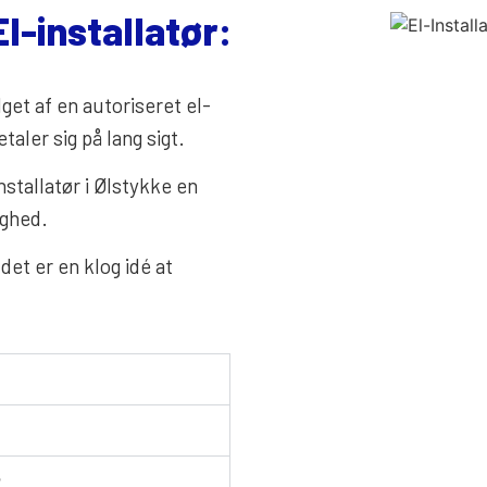
l-installatør:
t
lget af en autoriseret el-
taler sig på lang sigt.
nstallatør i Ølstykke en
lighed.
det er en klog idé at
r