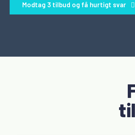
Modtag 3 tilbud og få hurtigt svar
ti