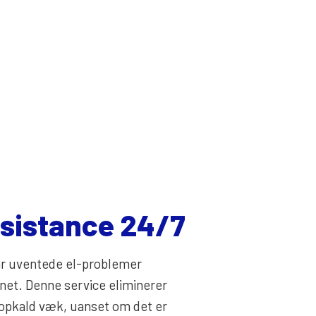
ssistance 24/7
 Når uventede el-problemer
gnet. Denne service eliminerer
 opkald væk, uanset om det er